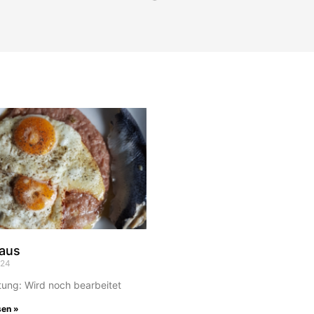
aus
024
tung: Wird noch bearbeitet
sen »