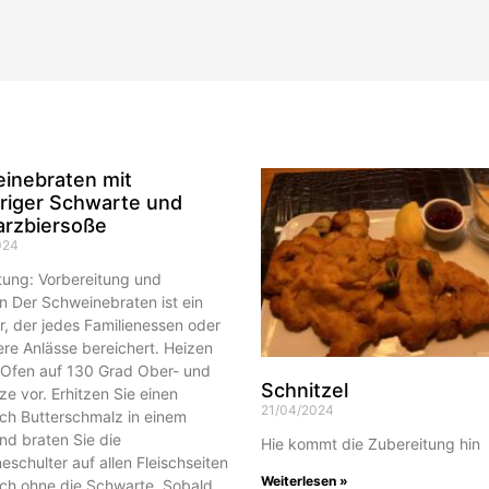
inebraten mit
riger Schwarte und
rzbiersoße
024
tung: Vorbereitung und
n Der Schweinebraten ist ein
r, der jedes Familienessen oder
re Anlässe bereichert. Heizen
 Ofen auf 130 Grad Ober- und
Schnitzel
ze vor. Erhitzen Sie einen
21/04/2024
ich Butterschmalz in einem
nd braten Sie die
Hie kommt die Zubereitung hin
schulter auf allen Fleischseiten
Weiterlesen »
och ohne die Schwarte. Sobald