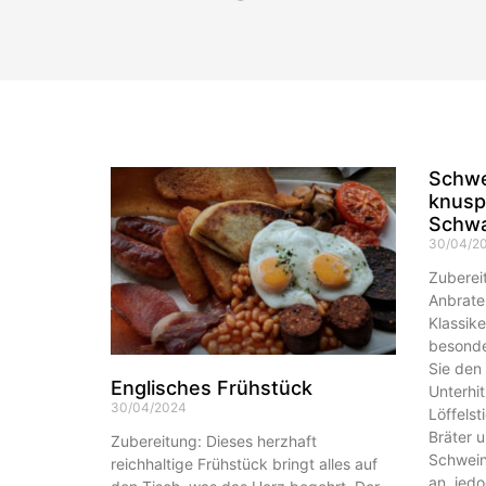
Schwe
knusp
Schwa
30/04/2
Zuberei
Anbrate
Klassike
besonde
Sie den
Englisches Frühstück
Unterhit
30/04/2024
Löffelst
Bräter u
Zubereitung: Dieses herzhaft
Schweine
reichhaltige Frühstück bringt alles auf
an, jed