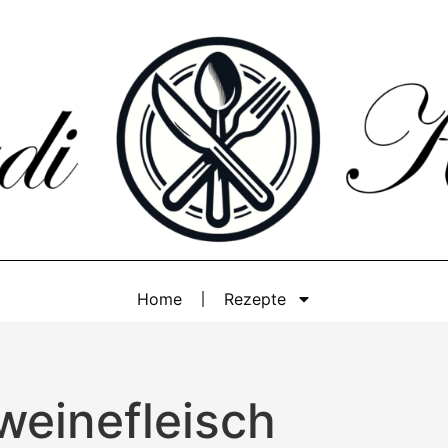
Home
Rezepte
weinefleisch